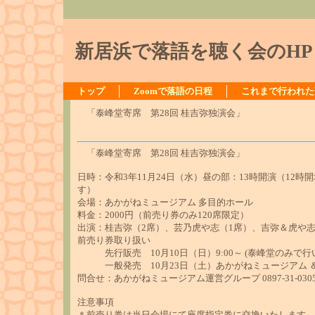
新居浜で落語を聴く会のHP
トップ
Zoomで落語の日程
これまで行われた
「泰峰堂寄席 第28回 桂吉弥独演会」
「泰峰堂寄席 第28回 桂吉弥独演会」
日時：令和3年11月24日（水）昼の部：13時開演（12
す）
会場：あかがねミュージアム 多目的ホール
料金：2000円（前売り券のみ120席限定）
出演：桂吉弥（2席）、芸乃虎や志（1席）、吉弥＆虎や
前売り券取り扱い
先行販売 10月10日（日）9:00～ (泰峰堂のみで
一般発売 10月23日（土）あかがねミュージアム ＆
問合せ：あかがねミュージアム運営グループ 0897-31-0305 
注意事項
＊前売り券は当日会場にて座席指定券に交換いたします。