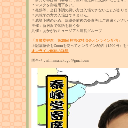
＊マスクを御着用下さい。
＊発熱等、当日体調の悪い方は入場できないことがありま
＊未就学の方の入場はできません。
＊感染予防のため、落語会前後の会食等はご遠慮ください
主催：新居浜で落語を聴く会
共催：あかがねミュージアム運営グループ
「泰峰堂寄席 第28回 桂吉弥独演会オンライン配信」
上記落語会をZoomを使ってオンライン配信（1500円）
オンライン配信の詳細
問合せ：niihama.rakugo@gmai.com